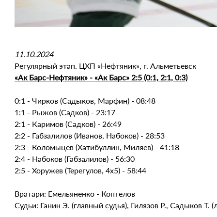
11.10.2024
Регулярный этап. ЦХП «Нефтяник», г. Альметьевск
«Ак Барс-Нефтяник» - «Ак Барс» 2:5 (0:1, 2:1, 0:3)
0:1 - Чирков (Садыков, Марфин) - 08:48
1:1 - Рыжов (Садков) - 23:17
2:1 - Каримов (Садков) - 26:49
2:2 - Габзалилов (Иванов, Набоков) - 28:53
2:3 - Коломыцев (Хатибуллин, Миляев) - 41:18
2:4 - Набоков (Габзалилов) - 56:30
2:5 - Хоружев (Терегулов, 4х5) - 58:44
Вратари: Емельяненко - Коптелов
Судьи: Ганин Э. (главный судья), Гилязов Р., Садыков Т. 