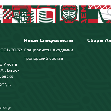
Наши Специалисты
Сборы А
2021/2022
Специалисты Академии
Тренерский состав
о 7 лет в
«Ак Барс-
ьевске
", г.
агогу-