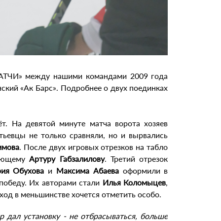
АТЧИ» между нашими командами 2009 года
ский «Ак Барс». Подробнее о двух поединках
т. На девятой минуте матча ворота хозяев
тьевцы не только сравняли, но и вырвались
имова
. После двух игровых отрезков на табло
дающему
Артуру Габзалилову
. Третий отрезок
ия Обухова
и
Максима Абаева
оформили в
победу. Их авторами стали
Илья Коломыцев
,
оход в меньшинстве хочется отметить особо.
р дал установку - не отбрасываться, больше