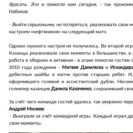
бросать. Это и помогло нам сегодня
, - так проком
Набоков.
-
Выйти серьезными, не потеряться, реализовать свои 
настроем «нефтяников» на следующий матч.
Однако нужного настроя не получилось. Во второй игре
Казанцы реализовали свои моменты в большинстве, в 
работа в обороне и активная - в атаке помогли гостя
2010 года рождения -
Матвея Данилюка
и
Искандер
дебютные шайбы в матче против старших ребят. И,
оформившего голевой и ассистентский дубли. Несомн
голкипер казанцев
Данила Казаченко
, сохранивший сво
За счёт чего команде гостей удалось так уверенно пер
Андрей Миляев
:
- Выиграли за счёт командной игры. Каждый играл др
свои моменты.