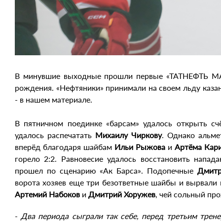
В минувшие выходные прошли первые «ТАТНЕФТЬ М
рождения. «Нефтяники» принимали на своем льду казан
- в нашем материале.
В пятничном поединке «барсам» удалось открыть счё
удалось распечатать
Михаилу Чиркову
. Однако альме
вперёд благодаря шайбам
Ильи Рыжова
и
Артёма Кар
горело 2:2. Равновесие удалось восстановить напа
прошел по сценарию «Ак Барса». Подопечные
Дмитр
ворота хозяев еще три безответные шайбы и вырвали 
Артемий Набоков
и
Дмитрий Хоружев
, чей сольный пр
-
Два периода сыграли так себе, перед третьим трене