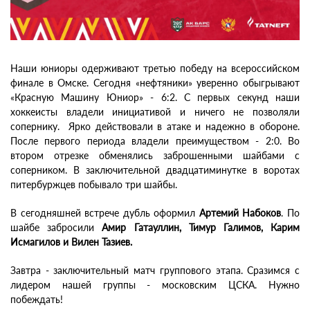
Наши юниоры одерживают третью победу на всероссийском
финале в Омске. Сегодня «нефтяники» уверенно обыгрывают
«Красную Машину Юниор» - 6:2. С первых секунд наши
хоккеисты владели инициативой и ничего не позволяли
сопернику. Ярко действовали в атаке и надежно в обороне.
После первого периода владели преимуществом - 2:0. Во
втором отрезке обменялись заброшенными шайбами с
соперником. В заключительной двадцатиминутке в воротах
питербуржцев побывало три шайбы.
В сегодняшней встрече дубль оформил
Артемий Набоков
. По
шайбе забросили
Амир Гатауллин, Тимур Галимов, Карим
Исмагилов и Вилен Тазиев.
Завтра - заключительный матч группового этапа. Сразимся с
лидером нашей группы - московским ЦСКА. Нужно
побеждать!