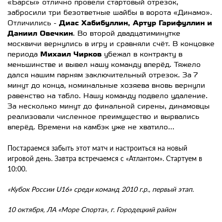
«Барсы» отлично провели стартовый отрезок,
забросили три безответные шайбы в ворота «Динамо».
Отличились -
Диас Хабибуллин, Артур Гарифуллин и
Даниил Овечкин
. Во второй двадцатиминутке
москвичи вернулись в игру и сравняли счёт. В концовке
периода
Михаил Чирков
убежал в контракту в
меньшинстве и вывел нашу команду вперёд. Тяжело
дался нашим парням заключительный отрезок. За 7
минут до конца, номинальные хозяева вновь вернули
равенство на табло. Нашу команду подвело удаление.
За несколько минут до финальной сирены, динамовцы
реализовали численное преимущество и вырвались
вперёд. Времени на камбэк уже не хватило…
Постараемся забыть этот матч и настроиться на новый
игровой день. Завтра встречаемся с «Атлантом». Стартуем в
10:00.
«Кубок России U16» среди команд 2010 г.р., первый этап.
10 октября, ЛА «Море Спорта», г. Городецкий район