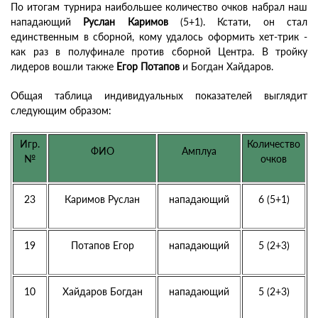
По итогам турнира наибольшее количество очков набрал наш
нападающий
Руслан Каримов
(5+1). Кстати, он стал
единственным в сборной, кому удалось оформить хет-трик -
как раз в полуфинале против сборной Центра. В тройку
лидеров вошли также
Егор Потапов
и Богдан Хайдаров.
Общая таблица индивидуальных показателей выглядит
следующим образом:
Игр.
Количество
ФИО
Амплуа
№
очков
23
Каримов Руслан
нападающий
6 (5+1)
19
Потапов Егор
нападающий
5 (2+3)
10
Хайдаров Богдан
нападающий
5 (2+3)