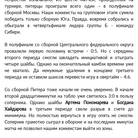
турнире, питерцы проиграли всего один – в полуфинале
сборной Москвы. Наши хоккеисты на групповом этапе сумела
победить только сборную Юга. Правда, вовремя собрались и
обыграли в четвертьфинале лидера группы Б - команду
Сибири.
В полуфинале со сборной Центрального федерального округа
провалили первую половину встречи – 0:5. Но с середины
второго периода смогли завладеть инициативой и отыграть
четыре шайбы. Однако на окончательный камбэк времени уже
не хватило. Да ненужные удаления в концовке третьего
периода не оставили шансов перевести игру в овертайм – 4:6.
Со сборной Питера тоже начали не очень уверенно. В начале
второй двадцатиминутке на табло уже светилось 3:0 в пользу
соперника. Однако шайбы
Артема Пономарева
и
Богдана
Хайдарова
в третьем периоде свели разрыв в счете до
минимума. Но полностью вернуться в игру опять не смогли.
Соперник грамотно сыграл в обороне и на последних минутах
матча не позволил нашим хоккеистам выйти из зоны.