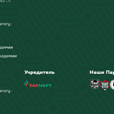
", г.
агогу-
демии
кадемии
Учредитель
Наши Па
агогу-